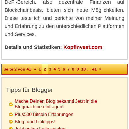
DeFi-Bereich, also dezentrale Finanzen auf
Blockchainbasis, bieten sich neue Möglichkeiten.
Diese teste ich und berichte von meiner Meinung
und Erfahrung zu den unterschiedlichen Plattformen
und Services.
Details und Statistiken:
Kopfinvest.com
Seite 2 von 41
«
1
2
3
4
5
6
7
8
9
10
...
41
»
Tipps für Blogger
Mache Deinen Blog bekannt! Jetzt in die
Blogmachine eintragen!
Plus500 Bitcoin Erfahrungen
Blog- und Linktipps!
Jetzt online Lotto spielen!