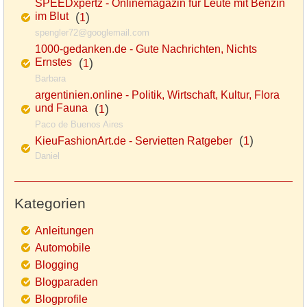
SPEEDxpertz - Onlinemagazin für Leute mit Benzin
im Blut
(
)
1
spengler72@googlemail.com
1000-gedanken.de - Gute Nachrichten, Nichts
Ernstes
(
)
1
Barbara
argentinien.online - Politik, Wirtschaft, Kultur, Flora
und Fauna
(
)
1
Paco de Buenos Aires
(
)
KieuFashionArt.de - Servietten Ratgeber
1
Daniel
Kategorien
Anleitungen
Automobile
Blogging
Blogparaden
Blogprofile