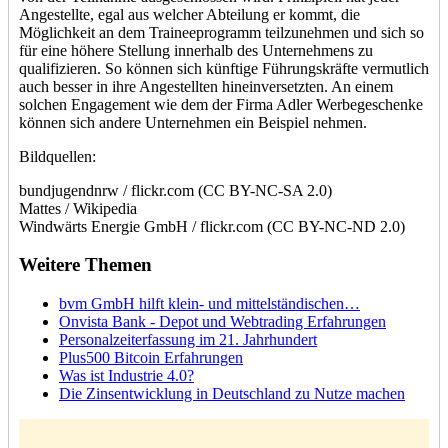
Angestellte, egal aus welcher Abteilung er kommt, die
Möglichkeit an dem Traineeprogramm teilzunehmen und sich so
für eine höhere Stellung innerhalb des Unternehmens zu
qualifizieren. So können sich künftige Führungskräfte vermutlich
auch besser in ihre Angestellten hineinversetzten. An einem
solchen Engagement wie dem der Firma Adler Werbegeschenke
können sich andere Unternehmen ein Beispiel nehmen.
Bildquellen:
bundjugendnrw / flickr.com (CC BY-NC-SA 2.0)
Mattes / Wikipedia
Windwärts Energie GmbH / flickr.com (CC BY-NC-ND 2.0)
Weitere Themen
bvm GmbH hilft klein- und mittelständischen…
Onvista Bank - Depot und Webtrading Erfahrungen
Personalzeiterfassung im 21. Jahrhundert
Plus500 Bitcoin Erfahrungen
Was ist Industrie 4.0?
Die Zinsentwicklung in Deutschland zu Nutze machen