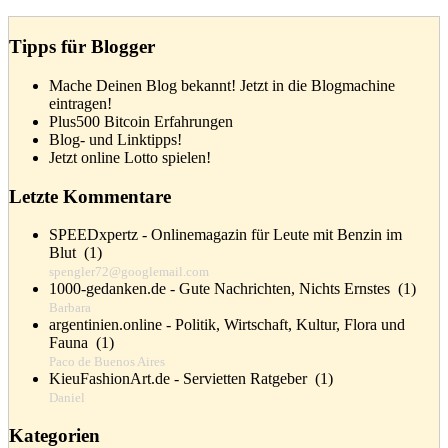
Tipps für Blogger
Mache Deinen Blog bekannt! Jetzt in die Blogmachine
eintragen!
Plus500 Bitcoin Erfahrungen
Blog- und Linktipps!
Jetzt online Lotto spielen!
Letzte Kommentare
SPEEDxpertz - Onlinemagazin für Leute mit Benzin im
Blut
(
1
)
spengler72@googlemail.com
1000-gedanken.de - Gute Nachrichten, Nichts Ernstes
(
1
)
Barbara
argentinien.online - Politik, Wirtschaft, Kultur, Flora und
Fauna
(
1
)
Paco de Buenos Aires
KieuFashionArt.de - Servietten Ratgeber
(
1
)
Daniel
Kategorien